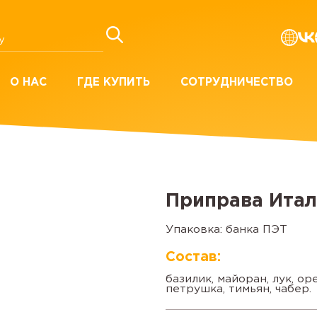
О НАС
ГДЕ КУПИТЬ
СОТРУДНИЧЕСТВО
Приправа Итал
Упаковка: банка ПЭТ
Состав:
базилик, майоран, лук, ор
петрушка, тимьян, чабер.