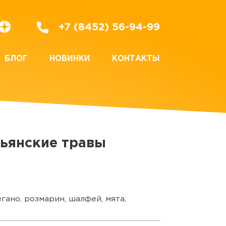
+7 (8452) 56-94-99
БЛОГ
НОВИНКИ
КОНТАКТЫ
ьянские травы
егано, розмарин, шалфей, мята,