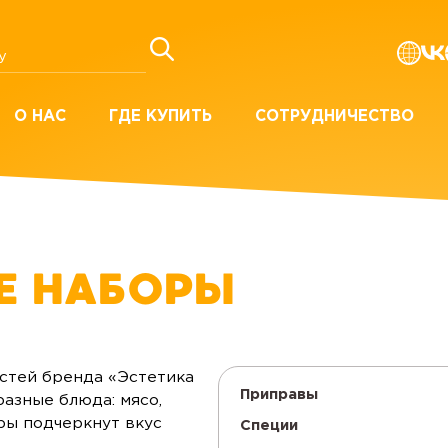
О НАС
ГДЕ КУПИТЬ
СОТРУДНИЧЕСТВО
Е НАБОРЫ
стей бренда «Эстетика
Приправы
азные блюда: мясо,
оры подчеркнут вкус
Специи